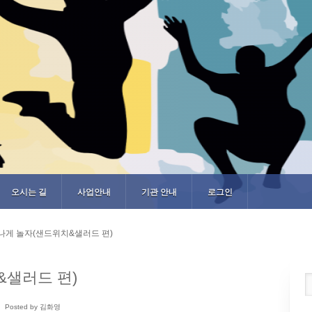
오시는 길
사업안내
기관 안내
로그인
나게 놀자(샌드위치&샐러드 편)
&샐러드 편)
Posted by 김화영