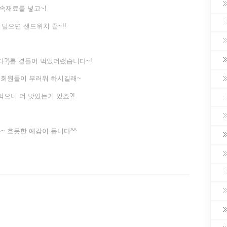
속재료를 넣고~!
덮으면 샌드위치 끝~!!
?)를 곁들어 먹었더랬습니다~!
 회원들이 부러워 하시길래~
으니 더 맛있는거 있죠?!
~ 흐믓한 예감이 듭니다^^