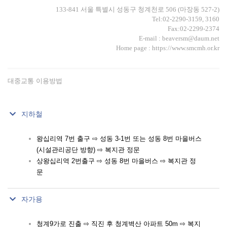
133-841 서울 특별시 성동구 청계천로 506 (마장동 527-2)
Tel:02-2290-3159, 3160
Fax:02-2299-2374
E-mail : beaversm@daum.net
Home page : https://www.smcmh.or.kr
대중교통 이용방법
지하철
왕십리역 7번 출구 ⇨ 성동 3-1번 또는 성동 8번 마을버스
(시설관리공단 방향) ⇨ 복지관 정문
상왕십리역 2번출구 ⇨ 성동 8번 마을버스 ⇨ 복지관 정
문
자가용
청계9가로 진출 ⇨ 직진 후 청계벽산 아파트 50m ⇨ 복지