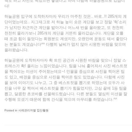
책도 하고 사진도 찍었으면 좋겠다고 하여 다함께 하늘공원으로 갔습니
다!
하늘공원 입구에 도착하자마자 우리가 마주친 것은.. 바로..!! 285개의 계
단이였는데요.. 지그재그로 저 하늘 높이 솟은 계단을 보고 정말 ‘헉’소리
가 났지만 차근차근 계단을 밟아가니 어느새 반을 올라왔고, 또 천천히
천천히 올라가보니 285개의 계단을 거뜬히 올라갔습니다. 계단을 오를
때 조금 힘이 들었다는 회원분도 계셨지만, 오랜만에 운동도 돼서 좋았다
는 분들도 계셨습니다^^ 다행히 날씨가 덥지 않아 시원한 바람을 맞으며
올라왔습니다.
하늘공원에 도착하자마자 확 트인 공간과 시원한 바람을 맞으니 정말 스
트레스가 확! 풀리는 느낌이였습니다. 팀을 나눠 흩어져서 사진 베스트컷
을 찍어오는 미션이 주어졌는데요~! 인물을 중심으로 사진을 찍어온 팀
도 있고, 배경을 중심으로 사진을 찍어온 팀도 있었습니다. 다함께 사진
을 보며 이야기도 나누고, 그 중 베스트컷을 뽑기로 하였는데 모두가 사
진을 너무 잘 찍어서 베스트컷을 뽑기가 힘들었지만, 고심 끝에 1등 팀을
뽑고, 달콤한 초코바를 선물해드렸습니다. 다른 분들도 열심히 미션을 잘
수행해 오셨기 때문에 함께 간식을 먹으며 마무리를 하였습니다.^^
Posted in
사례관리자별 집단활동