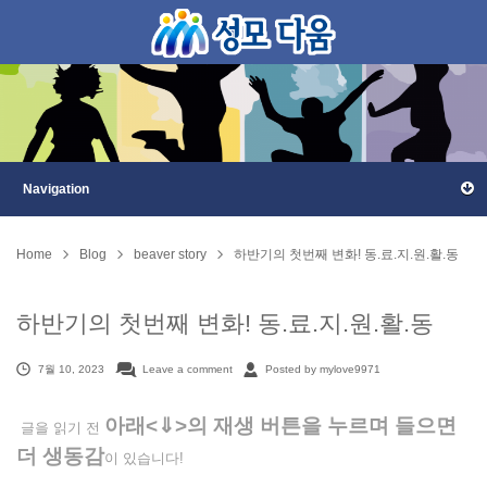
Home
Blog
beaver story
하반기의 첫번째 변화! 동.료.지.원.활.동
하반기의 첫번째 변화! 동.료.지.원.활.동
7월 10, 2023
Leave a comment
Posted by mylove9971
아래<⇓>의 재생 버튼을 누르며 들으면
글을 읽기 전
더 생동감
이 있습니다!