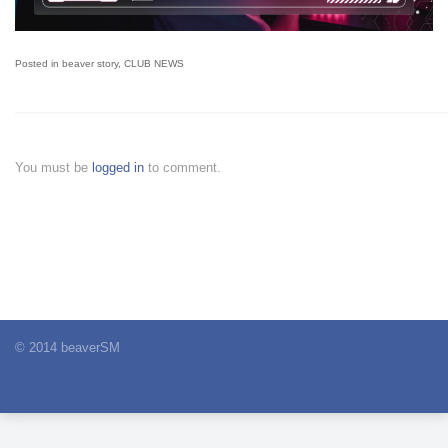
Posted in
beaver story
,
CLUB NEWS
You must be
logged in
to comment.
© 2014 beaverSM