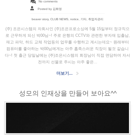
No comments
Posted by 김화영
beaver story
,
CLUB NEWS
,
notice
,
기타
,
취업자관리
(주) 조은시스템의 자회사인 (주)조은프로소싱에 5월 15일부터 정규직으
로 근무하게 되신 박00님~! 주로 은행의 CCTV와 관련한 부자재 입출납,
재고 파악, 하드 교체 작업등의 업무를 수행하고 계시는데요~ 원래부터
컴퓨터를 좋아하는 박00님에게는 아주 흡족스러운 직장이 될것 같습니
다~! 첫 출근 당일날에는 (주)조은시스템의 회장님이 직접 면담하며 자서
전까지 선물로 주시는 아주 좋은...
더보기...
성모의 인재상을 만들어 보아요^^