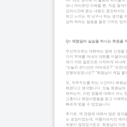
아!’ 라는 생각에 이 활동에 뛰어들
보니 머리로만 이해할 뿐, 직접 움직
강의시간에 듣는 내용도 중요하지만, 
하고 느끼는 게 낫구나 하는 생각을 
심히 하라는 말씀을 들은 기억도 있어
Q>
체험일터 실습을 하시는 회원을 
우선적으로는 대화하는 법에 신경을 많
가지 주제를 꺼내어 대화를 이끌어내는
제가 어떤 질문으로 시작하게 되냐에 
“오늘의 컨디션은 어떠세요?” “오전/
진행되었었나요?” “회원님이 제일 좋
또, 직무지도를 하는 시간마다 회원님
해졌다고 생각합니다. 오늘 회원님의 
워하는지, 이런 점들에 대해서 어느 정
고충이나 희망사항들을 듣고 이해하는
빠르게 받을 수 있었습니다.
추가로, 제 관점에 대해서 많은 생각을
는 공장이었는데, 여름이라지만 에어컨
부분이 많았었거든요. 회원님이 이런 