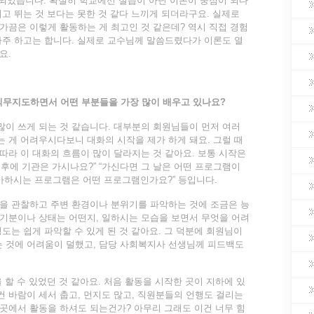
게 되었습니다. 확실히 학교에선 실습이 아닌 이론이 중점이 되다
이고 뛰는 것 보다는 못한 것 같다 느끼게 되더라구요. 실제로
가끔은 이렇게 활동하는 게 최고인 것 같은데? 역시 직접 경험
자주 하고는 합니다. 실제로 교수님께 말씀드렸다가 이론도 열
요.
직무지도하면서 어떤 부분들을 가장 많이
배우고 있나요
?
이 쓰게 되는 것 같습니다. 대부분의 회원님들이 먼저 여러
 게 어려우시다보니 대화의 시작을 제가 하게 돼요. 그럴 때
따라 이 대화의 흐름이 많이 달라지는 것 같아요. 보통 시작은
오후에 기관은 가시나요?” “가신다면 그 날은 어떤 프로그램이
아하시는 프로그램은 어떤 프로그램인가요?” 등입니다.
을 관찰하고 주변 환경이나 분위기를 파악하는 것에 조금은 능
기분이나 상태는 어떤지, 일하시는 모습을 보면서 무엇을 어려
도는 쉽게 파악할 수 있게 된 것 같아요. 그 덕분에 회원님이
 것에 어려움이 덜했고, 담당 사회복지사 선생님께 피드백도
 할 수 있었던 것 같아요. 처음 활동을 시작한 곳이 지하에 있
 바람이 세서 춥고, 먼지도 많고, 직원분들의 언행도 걸리는
곳에서 활동을 하셔도 되는건가? 아무리 그래도 이건 너무 힘