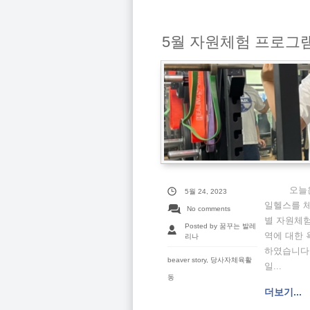
5월 자원체험 프로그램
오늘은 5
5월 24, 2023
일헬스를 체
No comments
별 자원체
Posted by 꿈꾸는 발레
역에 대한 
리나
하였습니다.
beaver story
,
당사자체육활
일...
동
더보기...