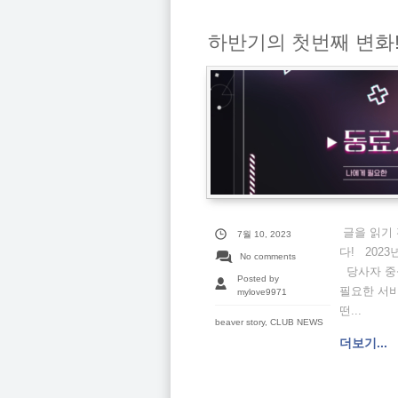
하반기의 첫번째 변화! 
글을 읽기 
7월 10, 2023
다! 202
No comments
당사자 중
Posted by
필요한 서
mylove9971
떤...
beaver story
,
CLUB NEWS
더보기...