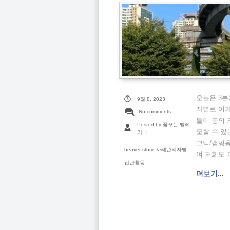
오늘은 3분
9월 8, 2023
자별로 여가
No comments
들이 등의 
Posted by 꿈꾸는 발레
모할 수 있
리나
크닉/캠핑
beaver story
,
사례관리자별
여 저희도 
집단활동
더보기...