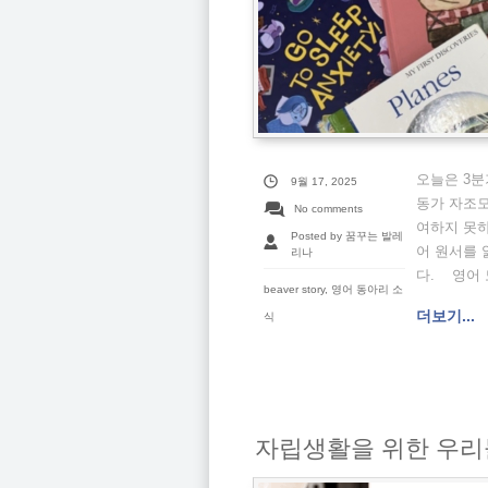
오늘은 3분
9월 17, 2025
동가 자조모
No comments
여하지 못하
Posted by 꿈꾸는 발레
어 원서를 
리나
다. 영어 
beaver story
,
영어 동아리 소
더보기...
식
자립생활을 위한 우리들