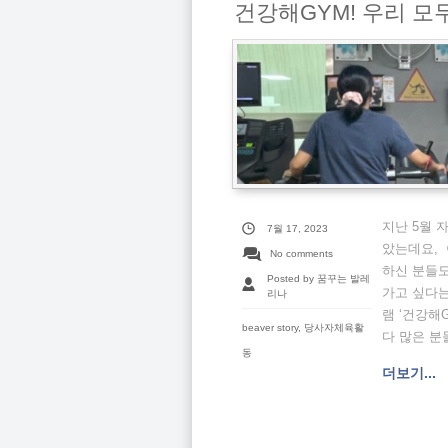
건강해GYM! 우리 모
지난 5월
7월 17, 2023
았는데요, 
No comments
하신 분들도
Posted by 꿈꾸는 발레
가고 싶다
리나
램 ‘건강
beaver story
,
당사자체육활
다 많은 분
동
더보기...