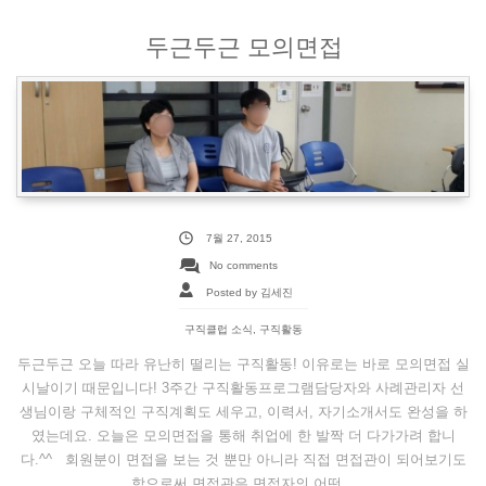
두근두근 모의면접
7월 27, 2015
No comments
Posted by 김세진
구직클럽 소식
,
구직활동
두근두근 오늘 따라 유난히 떨리는 구직활동! 이유로는 바로 모의면접 실
시날이기 때문입니다! 3주간 구직활동프로그램담당자와 사례관리자 선
생님이랑 구체적인 구직계획도 세우고, 이력서, 자기소개서도 완성을 하
였는데요. 오늘은 모의면접을 통해 취업에 한 발짝 더 다가가려 합니
다.^^ 회원분이 면접을 보는 것 뿐만 아니라 직접 면접관이 되어보기도
함으로써 면접관은 면접자의 어떤...