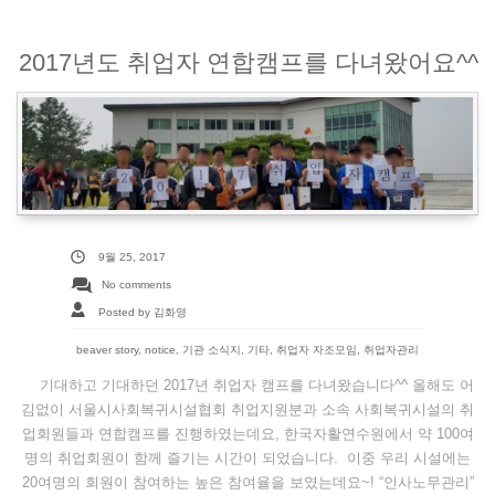
2017년도 취업자 연합캠프를 다녀왔어요^^
9월 25, 2017
No comments
Posted by 김화영
beaver story
,
notice
,
기관 소식지
,
기타
,
취업자 자조모임
,
취업자관리
기대하고 기대하던 2017년 취업자 캠프를 다녀왔습니다^^ 올해도 어
김없이 서울시사회복귀시설협회 취업지원분과 소속 사회복귀시설의 취
업회원들과 연합캠프를 진행하였는데요, 한국자활연수원에서 약 100여
명의 취업회원이 함께 즐기는 시간이 되었습니다. 이중 우리 시설에는
20여명의 회원이 참여하는 높은 참여율을 보였는데요~! “인사노무관리”