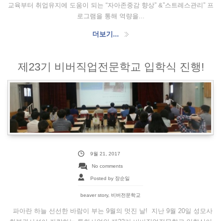
교육부터 취업유지에 도움이 되는 “자아존중감 향상” &”스트레스관리” 프
로그램을 통해 역량을...
더보기...
제23기 비버직업전문학교 입학식 진행!
9월 21, 2017
No comments
Posted by 장순일
beaver story
,
비버전문학교
파아란 하늘 선선한 바람이 부는 9월의 멋진 날! 지난 9월 20일 성모사