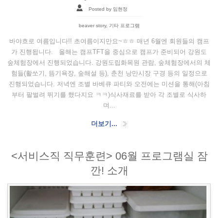
Posted by 임현정
beaver story
,
기타 프로그램
바야흐로 여름입니다!! 초여름이지만요~ㅎㅎ 매년 6월엔 회원들의 캠프
가 진행됩니다. 올해는 캠프TFT을 중심으로 캠프가 준비되어 강원도
숲체험장에서 진행되었습니다. 강원도립화목원 관람, 숲체험장에서의 체
험들(활쏘기, 뜸기욕장, 숲해설 등), 춘천 낭만시장 구경 등의 일정으로
진행되었습니다. 저녁엔 조별 바베큐 파티와 오전에는 미션을 통해(아침
부터 팔벌려 뛰기를 했다지요 ㅋㅋ)식사재료를 받아 각 조별로 식사하
며...
더보기...
<서비스직 직무훈련> 06월 프로그램실 잠
깐! 소개