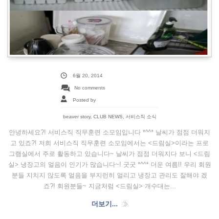
6월 20, 2014
No comments
Posted by
beaver story
,
CLUB NEWS
,
서비스직 소식
안녕하세요?! 서비스직 직무훈련 소모임입니다 *^^* 날씨가 점점 더워지
고 있죠?! 저희 서비스직 직무훈련 소모임에서는 <드림실>이라는 프로
그램실에서 주로 활동하고 있습니다~ 날씨가 점점 더워지다 보니 <드림
실> 냉장고의 얼음이 인기가 많습니다~! 굿굿 *^^* 더운 여름!! 우리 회원
분들 지치지 않도록 얼음을 부지런히 얼리고 냉장고 관리도 잘해야 겠
죠?! 회원분들~ 지금처럼 <드림실> 개수대는...
더보기...