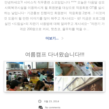
안녕하세요?! 서비스직 직무훈련 소모임입니다 *^^* 오늘은 다음달 성모
사회복귀시설을 이용하시게 될 회원분을 대상으로 적응회원 OT를 실시
하는 날입니다~ 기관홍보 진행자인 회원분이 적응회원 2분께…! 이것저
것 도움이 될 만한 이야기를 많이 해주고 계시네요~ 쉿! 지금은 프로그램
실인 <드림실>의 자판기 사용법에 대해 알려주고 계시네요~ “자판기 가
격은 200원으로 커피, 핫쵸코, 율무차를 먹을 수...
더보기...
여름캠프 다녀왔습니다!!!
6월 23, 2014
No comments