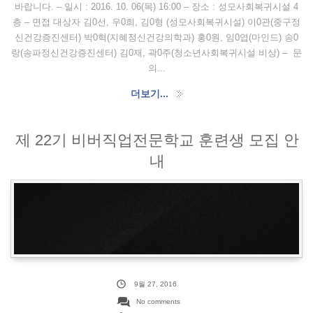
바랍니다. – 일시 : 2016. 10. 06(목) 16:00 – 장소 : 성모사회복귀시설 4
층 – 면접 대상자 김0선, 우0희, 김0형 (성모사회복귀시설) 이0관(중구정
신건강증진센터) 박0혁(지혜정신건강의학과) 홍0원, 임0엽(마인드) 송0
랑(송파정신건강증진센터) 김0재, 곽0주(청소년사회복귀시설 비상) – 문
의...
더보기...
제 22기 비버직업전문학교 훈련생 모집 안
내
9월 27, 2016
No comments