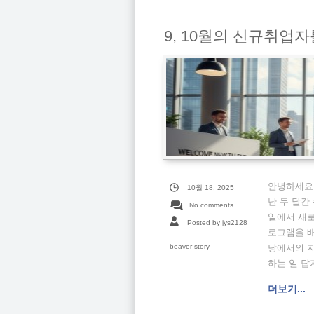
9, 10월의 신규취업
안녕하세요!
10월 18, 2025
난 두 달간
No comments
일에서 새
Posted by jys2128
로그램을 
beaver story
당에서의 
하는 일 답지
더보기...