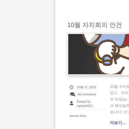
10월 자치회의 안건
10월 자치
10월 17, 2025
었고 자치
No comments
로 하였습
Posted by
과 해피실에
mylove9971
습니다! 모
beaver story
더보기...