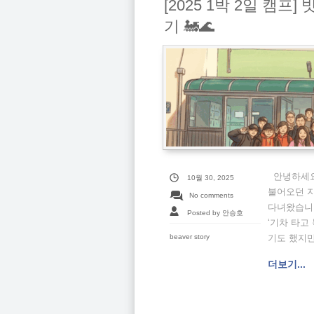
[2025 1박 2일 캠프
기 🚂🌊
안녕하세요
10월 30, 2025
불어오던 지
No comments
다녀왔습니다
Posted by 안승호
‘기차 타고
beaver story
기도 했지만,
더보기...