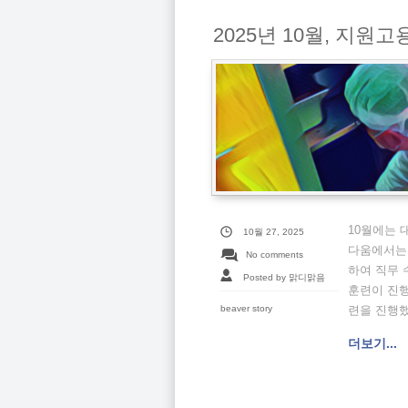
2025년 10월, 지
10월에는 
10월 27, 2025
다움에서는 
No comments
하여 직무 
Posted by 맑디맑음
훈련이 진행
beaver story
련을 진행했
더보기...