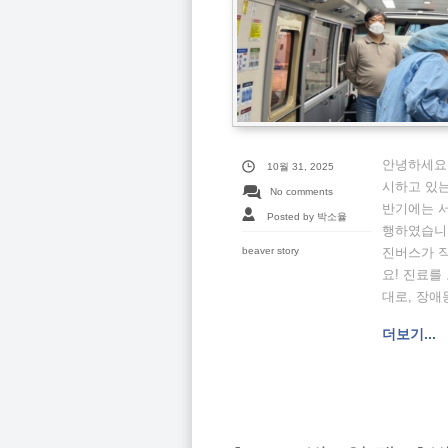
안녕하세요!
10월 31, 2025
시하고 있
No comments
반기에는 
Posted by 박소율
행하였습니
beaver story
진버스가 
요! 진료를
대로, 장애
더보기...