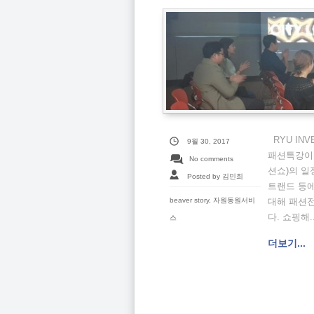
RYU INV
9월 30, 2017
패션특강이 
No comments
션쇼)의 일
Posted by 김민희
트랜드 등에
beaver story
,
자원동원서비
대해 패션
다. 쇼핑해..
스
더보기...