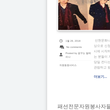
선현문화나눔
1월 26, 2018
상으로 신청
No comments
시에 시작하
Posted by 꿈꾸는 발레
는 분들이 
리나
당일 컨디션
자원동원서비스
관람하고 왔습
더보기...
패션전문자원봉사자들과