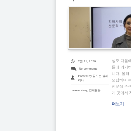
성모 다움
2월 11, 2026
률에 의거하
No comments
니다. 올
Posted by 꿈꾸는 발레
모집하여 
리나
전문적 수련
beaver story
,
연계활동
개 곳에서 
더보기...