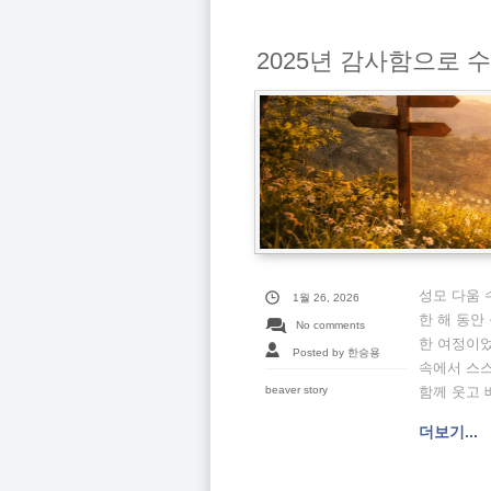
2025년 감사함으로 
성모 다움 
1월 26, 2026
한 해 동안
No comments
한 여정이었
Posted by 한승용
속에서 스스
beaver story
함께 웃고 
더보기...