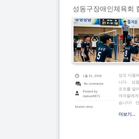
성동구장애인체육회 
성모 다움에
1월 31, 2026
니다. 성
No comments
포츠를 알려
Posted by
여자들에게
mylove9971
습니다! 언
beaver story
더보기...